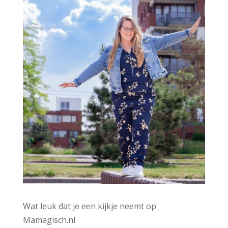
e
:
Wat leuk dat je een kijkje neemt op
Mamagisch.nl