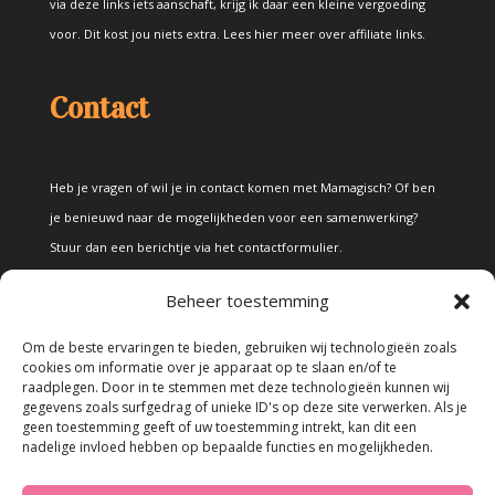
via deze links iets aanschaft, krijg ik daar een kleine vergoeding
voor. Dit kost jou niets extra.
Lees hier meer over affiliate links
.
Contact
Heb je vragen of wil je in contact komen met Mamagisch? Of ben
je benieuwd naar de mogelijkheden voor een samenwerking?
Stuur dan een berichtje via het
contactformulier
.
Beheer toestemming
Disclaimer
Om de beste ervaringen te bieden, gebruiken wij technologieën zoals
cookies om informatie over je apparaat op te slaan en/of te
raadplegen. Door in te stemmen met deze technologieën kunnen wij
Alle teksten en foto's op deze site zijn eigendom van Mamagisch.
gegevens zoals surfgedrag of unieke ID's op deze site verwerken. Als je
geen toestemming geeft of uw toestemming intrekt, kan dit een
Teksten en foto's van Mamagisch mogen onder geen beding
nadelige invloed hebben op bepaalde functies en mogelijkheden.
zonder toestemming worden overgenomen. Wanneer er gebruik
wordt gemaakt van teksten en foto's van derden, zal dit