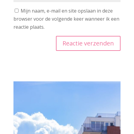
Mijn naam, e-mail en site opslaan in deze
browser voor de volgende keer wanneer ik een
reactie plaats.
A
l
t
e
r
n
a
t
i
v