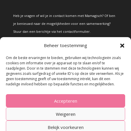
Heb je vragen of wil je in contact komen met Mamagisch? Of ben
je benieuwd naar de mogelijkheden voor een samenwerking?
Stuur dan een berichtje via het
contactformulier
.
Beheer toestemming
Disclaimer
Om de beste ervaringen te bieden, gebruiken wij technologieën zoals
cookies om informatie over je apparaat op te slaan en/of te
raadplegen. Door in te stemmen met deze technologieën kunnen wij
Alle teksten en foto's op deze site zijn eigendom van Mamagisch.
gegevens zoals surfgedrag of unieke ID's op deze site verwerken. Als je
geen toestemming geeft of uw toestemming intrekt, kan dit een
Teksten en foto's van Mamagisch mogen onder geen beding
nadelige invloed hebben op bepaalde functies en mogelijkheden.
zonder toestemming worden overgenomen. Wanneer er gebruik
wordt gemaakt van teksten en foto's van derden, zal dit
Accepteren
uitdrukkelijk worden vermeld.
Weigeren
Bekijk voorkeuren