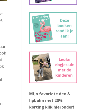
en
jk
 aan
 ook
nt
ook
al
Mijn favoriete deo &
lipbalm met 20%
an
korting
klik hieronder!
.