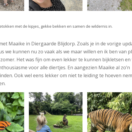
eetokken met de kipjes, gekke bekken en samen de wildernis in.
et Maaike in Diergaarde Blijdorp. Zoals je in de vorige upd
 we kunnen nu zo vaak als we maar willen en ik ben van p
omer. Het was fijn om even lekker te kunnen bijkletsen en
housiasme voor alle diertjes. En aangezien Maaike al zo’n
e vinden. Ook wel eens lekker om niet te leiding te hoeven ne
en.