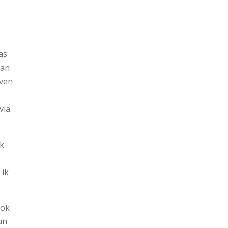
as
dan
even
via
ik
 ik
ook
an