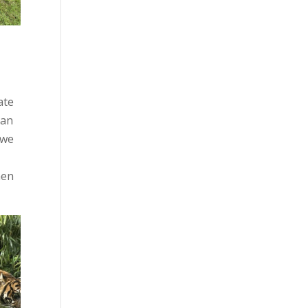
ate
lan
 we
men