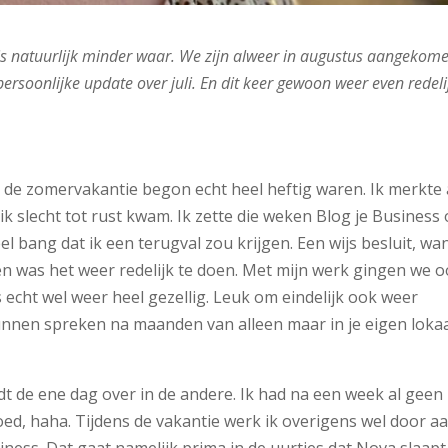
s is natuurlijk minder waar. We zijn alweer in augustus aangekom
persoonlijke update over juli. En dit keer gewoon weer even redeli
 de zomervakantie begon echt heel heftig waren. Ik merkte
at ik slecht tot rust kwam. Ik zette die weken Blog je Business
el bang dat ik een terugval zou krijgen. Een wijs besluit, wa
en was het weer redelijk te doen. Met mijn werk gingen we 
echt wel weer heel gezellig. Leuk om eindelijk ook weer
unnen spreken na maanden van alleen maar in je eigen loka
jdt de ene dag over in de andere. Ik had na een week al geen
oed, haha. Tijdens de vakantie werk ik overigens wel door a
iness. Dat gaat namelijk prima in de uurtjes dat Nova slaapt