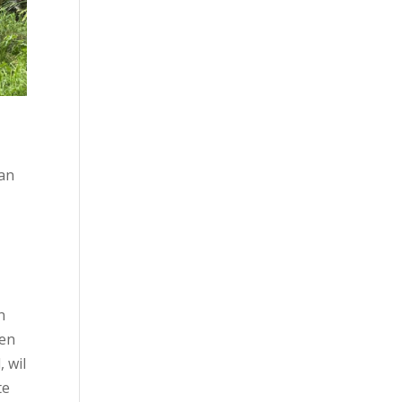
van
n
sen
, wil
te