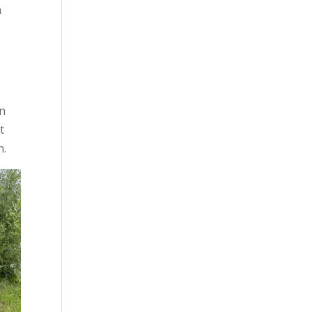
n
jn
t
n.