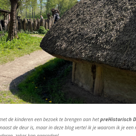
 met de kinderen een bezoek te brengen aan het
preHistorisch 
naast de deur is, maar in deze blog vertel ik je waarom ik je een 
inderen, zeker kan aanraden!