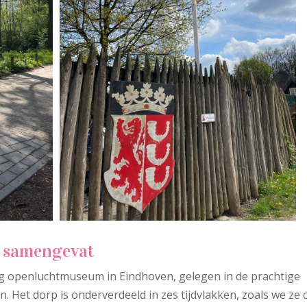
t samengevat
lig openluchtmuseum in Eindhoven, gelegen in de prachtige
Het dorp is onderverdeeld in zes tijdvlakken, zoals we ze