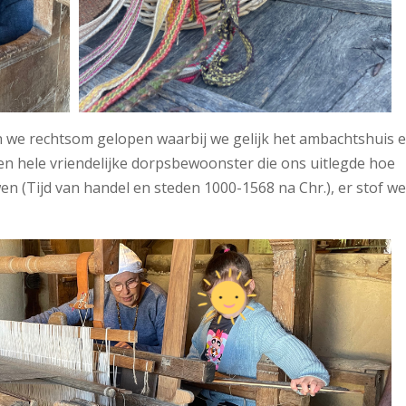
n we rechtsom gelopen waarbij we gelijk het ambachtshuis 
 een hele vriendelijke dorpsbewoonster die ons uitlegde hoe
wen (Tijd van handel en steden 1000-1568 na Chr.), er stof w