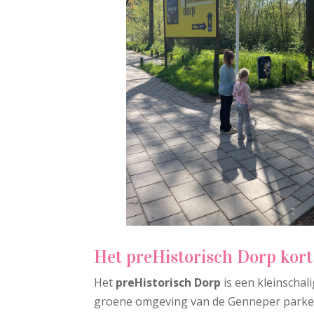
Het preHistorisch Dorp kor
Het
preHistorisch Dorp
is een kleinscha
groene omgeving van de Genneper parken. 