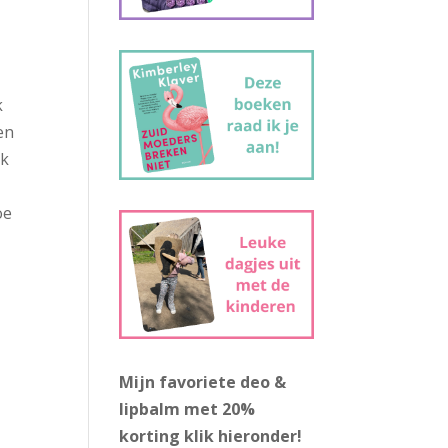
k
en
ik
oe
Mijn favoriete deo &
lipbalm met 20%
korting
klik hieronder!