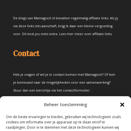
De blogs van Mamagisch.nl bevatten regelmatig affiliate links. Als jij
via deze links iets aanschaft, krijg ik daar een kleine vergoeding
voor. Dit kost jou niets extra.
Lees hier meer over affiliate links
.
Contact
Heb je vragen of wil je in contact komen met Mamagisch? Of ben
je benieuwd naar de mogelijkheden voor een samenwerking?
Stuur dan een berichtje via het
contactformulier
.
Beheer toestemming
Disclaimer
Om de beste ervaringen te bieden, gebruiken wij technologieën zoals
cookies om informatie over je apparaat op te slaan en/of te
raadplegen. Door in te stemmen met deze technologieën kunnen wij