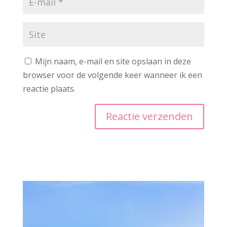
Mijn naam, e-mail en site opslaan in deze
browser voor de volgende keer wanneer ik een
reactie plaats.
A
l
t
e
r
n
a