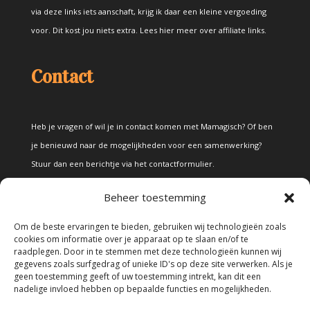
via deze links iets aanschaft, krijg ik daar een kleine vergoeding
voor. Dit kost jou niets extra.
Lees hier meer over affiliate links
.
Contact
Heb je vragen of wil je in contact komen met Mamagisch? Of ben
je benieuwd naar de mogelijkheden voor een samenwerking?
Stuur dan een berichtje via het
contactformulier
.
Beheer toestemming
Disclaimer
Om de beste ervaringen te bieden, gebruiken wij technologieën zoals
cookies om informatie over je apparaat op te slaan en/of te
raadplegen. Door in te stemmen met deze technologieën kunnen wij
Alle teksten en foto's op deze site zijn eigendom van Mamagisch.
gegevens zoals surfgedrag of unieke ID's op deze site verwerken. Als je
geen toestemming geeft of uw toestemming intrekt, kan dit een
Teksten en foto's van Mamagisch mogen onder geen beding
nadelige invloed hebben op bepaalde functies en mogelijkheden.
zonder toestemming worden overgenomen. Wanneer er gebruik