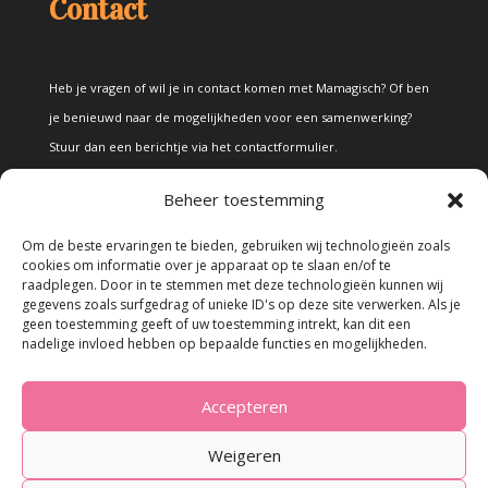
Contact
Heb je vragen of wil je in contact komen met Mamagisch? Of ben
je benieuwd naar de mogelijkheden voor een samenwerking?
Stuur dan een berichtje via het
contactformulier
.
Beheer toestemming
Disclaimer
Om de beste ervaringen te bieden, gebruiken wij technologieën zoals
cookies om informatie over je apparaat op te slaan en/of te
raadplegen. Door in te stemmen met deze technologieën kunnen wij
Alle teksten en foto's op deze site zijn eigendom van Mamagisch.
gegevens zoals surfgedrag of unieke ID's op deze site verwerken. Als je
geen toestemming geeft of uw toestemming intrekt, kan dit een
Teksten en foto's van Mamagisch mogen onder geen beding
nadelige invloed hebben op bepaalde functies en mogelijkheden.
zonder toestemming worden overgenomen. Wanneer er gebruik
wordt gemaakt van teksten en foto's van derden, zal dit
Accepteren
uitdrukkelijk worden vermeld.
Weigeren