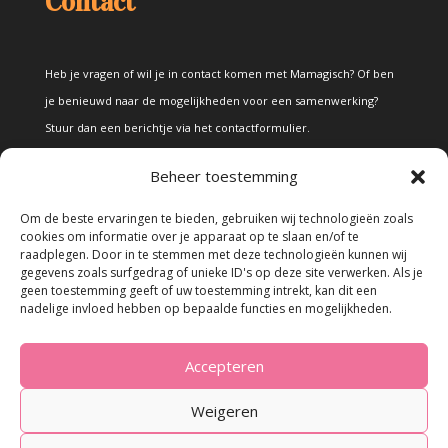
Contact
Heb je vragen of wil je in contact komen met Mamagisch? Of ben
je benieuwd naar de mogelijkheden voor een samenwerking?
Stuur dan een berichtje via het
contactformulier
.
Beheer toestemming
Disclaimer
Om de beste ervaringen te bieden, gebruiken wij technologieën zoals
cookies om informatie over je apparaat op te slaan en/of te
raadplegen. Door in te stemmen met deze technologieën kunnen wij
Alle teksten en foto's op deze site zijn eigendom van Mamagisch.
gegevens zoals surfgedrag of unieke ID's op deze site verwerken. Als je
geen toestemming geeft of uw toestemming intrekt, kan dit een
Teksten en foto's van Mamagisch mogen onder geen beding
nadelige invloed hebben op bepaalde functies en mogelijkheden.
zonder toestemming worden overgenomen. Wanneer er gebruik
wordt gemaakt van teksten en foto's van derden, zal dit
Accepteren
uitdrukkelijk worden vermeld.
Weigeren