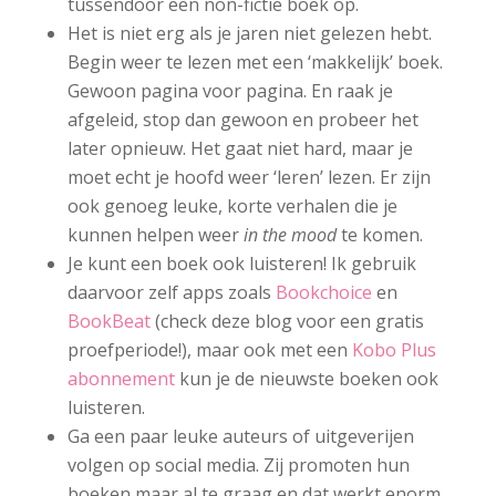
tussendoor een non-fictie boek op.
Het is niet erg als je jaren niet gelezen hebt.
Begin weer te lezen met een ‘makkelijk’ boek.
Gewoon pagina voor pagina. En raak je
afgeleid, stop dan gewoon en probeer het
later opnieuw. Het gaat niet hard, maar je
moet echt je hoofd weer ‘leren’ lezen. Er zijn
ook genoeg leuke, korte verhalen die je
kunnen helpen weer
in the mood
te komen.
Je kunt een boek ook luisteren! Ik gebruik
daarvoor zelf apps zoals
Bookchoice
en
BookBeat
(check deze blog voor een gratis
proefperiode!), maar ook met een
Kobo Plus
abonnement
kun je de nieuwste boeken ook
luisteren.
Ga een paar leuke auteurs of uitgeverijen
volgen op social media. Zij promoten hun
boeken maar al te graag en dat werkt enorm