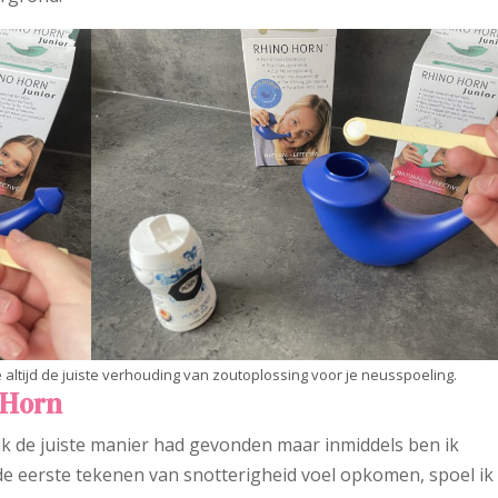
altijd de juiste verhouding van zoutoplossing voor je neusspoeling.
 Horn
ik de juiste manier had gevonden maar inmiddels ben ik
e eerste tekenen van snotterigheid voel opkomen, spoel ik