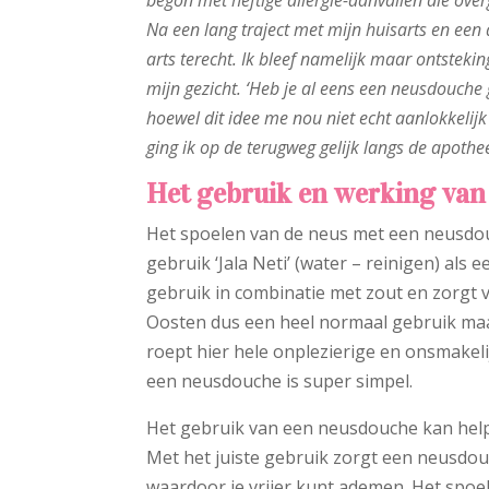
begon met heftige allergie-aanvallen die ove
Na een lang traject met mijn huisarts en een 
arts terecht. Ik bleef namelijk maar ontsteki
mijn gezicht. ‘Heb je al eens een neusdouche g
hoewel dit idee me nou niet echt aanlokkelij
ging ik op de terugweg gelijk langs de apot
Het gebruik en werking van
Het spoelen van de neus met een neusdou
gebruik ‘Jala Neti’ (water – reinigen) als 
gebruik in combinatie met zout en zorgt 
Oosten dus een heel normaal gebruik maa
roept hier hele onplezierige en onsmakel
een neusdouche is super simpel.
Het gebruik van een neusdouche kan help
Met het juiste gebruik zorgt een neusdou
waardoor je vrijer kunt ademen. Het spoel