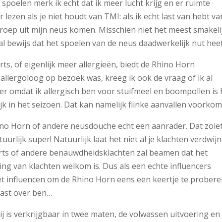
poelen merk ik echt dat ik meer lucht krijg en er ruimte
 lezen als je niet houdt van TMI: als ik echt last van hebt va
 troep uit mijn neus komen. Misschien niet het meest smakeli
al bewijs dat het spoelen van de neus daadwerkelijk nut heef
ts, of eigenlijk meer allergieën, biedt de Rhino Horn
 allergoloog op bezoek was, kreeg ik ook de vraag of ik al
 omdat ik allergisch ben voor stuifmeel en boompollen is 
jk in het seizoen. Dat kan namelijk flinke aanvallen voorkom
hino Horn of andere neusdouche echt een aanrader. Dat zoie
uurlijk super! Natuurlijk laat het niet al je klachten verdwij
rts of andere benauwdheidsklachten zal beamen dat het
ing van klachten welkom is. Dus als een echte influencers
t influencen om de Rhino Horn eens een keertje te probere
iast over ben…
ij is verkrijgbaar in twee maten, de volwassen uitvoering en