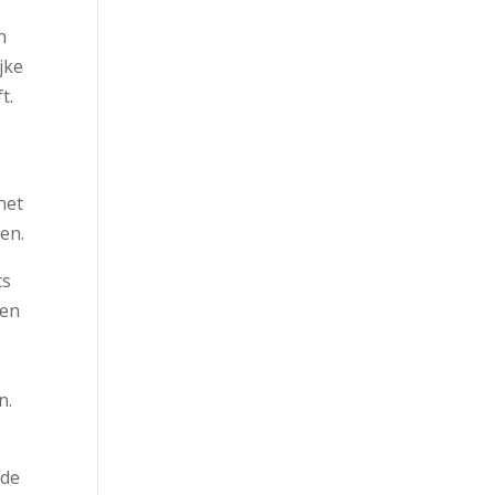
n
jke
t.
het
en.
ts
nen
n.
 de