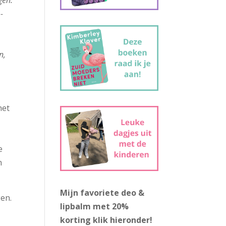
gen.
-
n
n,
het
e
n
Mijn favoriete deo &
en.
lipbalm met 20%
korting
klik hieronder!