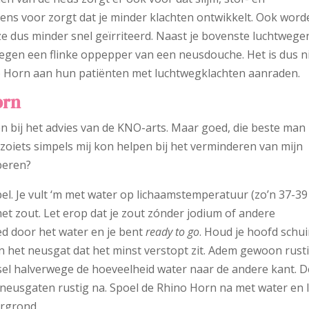
eens voor zorgt dat je minder klachten ontwikkelt. Ook wor
 ze dus minder snel geïrriteerd. Naast je bovenste luchtwege
egen een flinke oppepper van een neusdouche. Het is dus n
o Horn aan hun patiënten met luchtwegklachten aanraden.
orn
ngen bij het advies van de KNO-arts. Maar goed, die beste man
 zoiets simpels mij kon helpen bij het verminderen van mijn
beren?
pel. Je vult ‘m met water op lichaamstemperatuur (zo’n 37-39
et zout. Let erop dat je zout zónder jodium of andere
d door het water en je bent
ready to go
. Houd je hoofd schu
n het neusgat dat het minst verstopt zit. Adem gewoon rust
ssel halverwege de hoeveelheid water naar de andere kant. 
 neusgaten rustig na. Spoel de Rhino Horn na met water en 
ergrond.