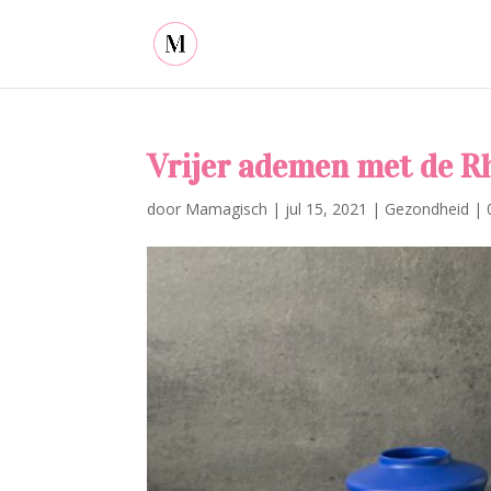
Vrijer ademen met de R
door
Mamagisch
|
jul 15, 2021
|
Gezondheid
|