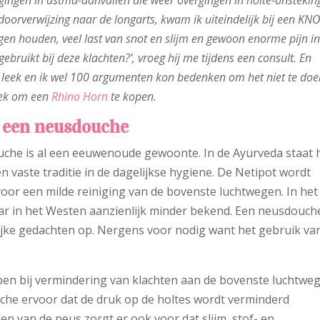
rgingen in astma-aanvallen die weer overgingen in holte-onstekin
doorverwijzing naar de longarts, kwam ik uiteindelijk bij een KNO
ngen houden, veel last van snot en slijm en gewoon enorme pijn i
ebruikt bij deze klachten?’, vroeg hij me tijdens een consult. En
k leek en ik wel 100 argumenten kon bedenken om het niet te doe
heek om een
Rhino Horn
te kopen.
 een neusdouche
che is al een eeuwenoude gewoonte. In de Ayurveda staat 
een vaste traditie in de dagelijkse hygiene. De Netipot wordt
voor een milde reiniging van de bovenste luchtwegen. In het
r in het Westen aanzienlijk minder bekend. Een neusdouch
ijke gedachten op. Nergens voor nodig want het gebruik va
en bij vermindering van klachten aan de bovenste luchtweg
che ervoor dat de druk op de holtes wordt verminderd
en van de neus zorgt er ook voor dat slijm, stof- en