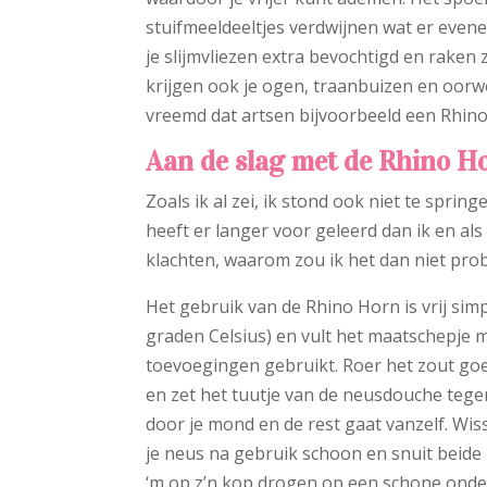
stuifmeeldeeltjes verdwijnen wat er even
je slijmvliezen extra bevochtigd en raken
krijgen ook je ogen, traanbuizen en oorw
vreemd dat artsen bijvoorbeeld een Rhin
Aan de slag met de Rhino H
Zoals ik al zei, ik stond ook niet te spri
heeft er langer voor geleerd dan ik en als
klachten, waarom zou ik het dan niet pro
Het gebruik van de Rhino Horn is vrij sim
graden Celsius) en vult het maatschepje m
toevoegingen gebruikt. Roer het zout goe
en zet het tuutje van de neusdouche tege
door je mond en de rest gaat vanzelf. Wi
je neus na gebruik schoon en snuit beide
‘m op z’n kop drogen op een schone ond