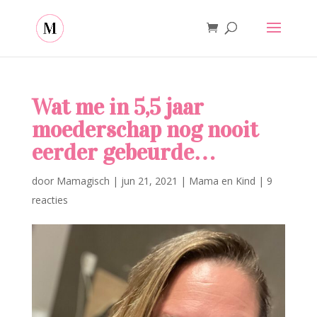
Wat me in 5,5 jaar
moederschap nog nooit
eerder gebeurde…
door
Mamagisch
|
jun 21, 2021
|
Mama en Kind
|
9
reacties