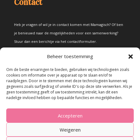
Contact
Heb je vragen of wil je in contact komen met Mamagisch? Of ben
je benieuwd naar de mogelijkheden voor een samenwerking?
Stuur dan een berichtje via het
contactformulier
.
Beheer toestemming
Disclaimer
Om de beste ervaringen te bieden, gebruiken wij technologieën zoals
cookies om informatie over je apparaat op te slaan en/of te
raadplegen. Door in te stemmen met deze technologieën kunnen wij
Alle teksten en foto's op deze site zijn eigendom van Mamagisch.
gegevens zoals surfgedrag of unieke ID's op deze site verwerken. Als je
geen toestemming geeft of uw toestemming intrekt, kan dit een
Teksten en foto's van Mamagisch mogen onder geen beding
nadelige invloed hebben op bepaalde functies en mogelijkheden.
zonder toestemming worden overgenomen. Wanneer er gebruik
wordt gemaakt van teksten en foto's van derden, zal dit
Accepteren
uitdrukkelijk worden vermeld.
Weigeren