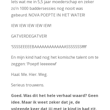
Iets wat me in 5,5 jaar moederschap en zeker
zo’n 1000 baddersessies nog nooit was
gebeurd. NOVA POEPTE IN HET WATER!
IEW IEW IEW IEW IEW!
GATVERDEGATVER!
‘SSSSEEEEEBAAAAAAAAAAAAASSSSSSS!!!!!!’
En mijn kind had nog het komische talent om te
zeggen: ‘Poept! Ieeeeew!’
Haal. Me. Hier. Weg.
Serieus trouwens.
Goed. Was dit het hele verhaal waard? Geen
idee. Maar ik weet zeker dat je, de
volgende keer dat jij met je kind in bad zit,