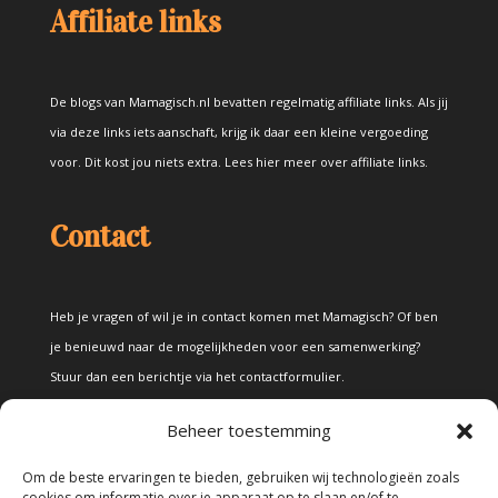
Affiliate links
De blogs van Mamagisch.nl bevatten regelmatig affiliate links. Als jij
via deze links iets aanschaft, krijg ik daar een kleine vergoeding
voor. Dit kost jou niets extra.
Lees hier meer over affiliate links
.
Contact
Heb je vragen of wil je in contact komen met Mamagisch? Of ben
je benieuwd naar de mogelijkheden voor een samenwerking?
Stuur dan een berichtje via het
contactformulier
.
Beheer toestemming
Disclaimer
Om de beste ervaringen te bieden, gebruiken wij technologieën zoals
cookies om informatie over je apparaat op te slaan en/of te