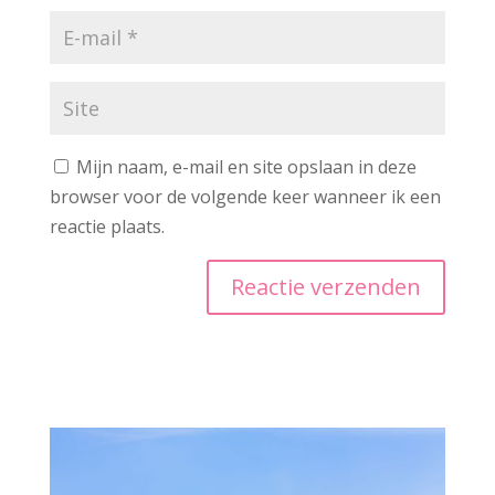
Mijn naam, e-mail en site opslaan in deze
browser voor de volgende keer wanneer ik een
reactie plaats.
A
l
t
e
r
n