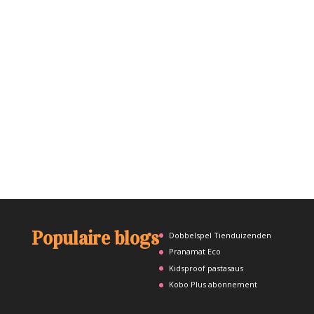
Populaire blogs
Dobbelspel Tienduizenden
Pranamat Eco
Kidsproof pastasaus
Kobo Plus abonnement