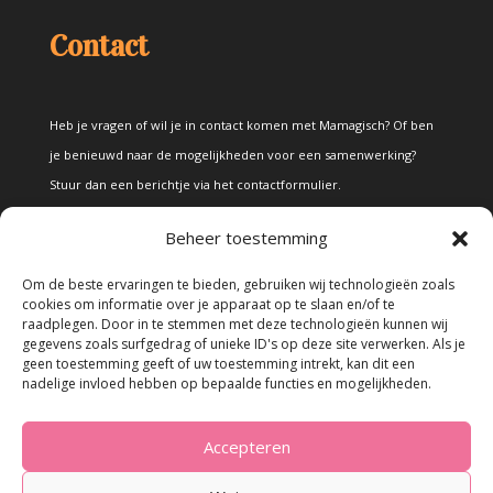
Contact
Heb je vragen of wil je in contact komen met Mamagisch? Of ben
je benieuwd naar de mogelijkheden voor een samenwerking?
Stuur dan een berichtje via het
contactformulier
.
Beheer toestemming
Disclaimer
Om de beste ervaringen te bieden, gebruiken wij technologieën zoals
cookies om informatie over je apparaat op te slaan en/of te
raadplegen. Door in te stemmen met deze technologieën kunnen wij
Alle teksten en foto's op deze site zijn eigendom van Mamagisch.
gegevens zoals surfgedrag of unieke ID's op deze site verwerken. Als je
geen toestemming geeft of uw toestemming intrekt, kan dit een
Teksten en foto's van Mamagisch mogen onder geen beding
nadelige invloed hebben op bepaalde functies en mogelijkheden.
zonder toestemming worden overgenomen. Wanneer er gebruik
wordt gemaakt van teksten en foto's van derden, zal dit
Accepteren
uitdrukkelijk worden vermeld.