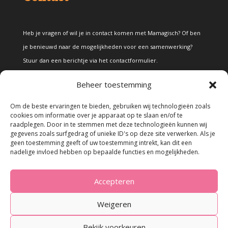
Heb je vragen of wil je in contact komen met Mamagisch? Of ben
je benieuwd naar de mogelijkheden voor een samenwerking?
Stuur dan een berichtje via het
contactformulier
.
Beheer toestemming
Disclaimer
Om de beste ervaringen te bieden, gebruiken wij technologieën zoals
cookies om informatie over je apparaat op te slaan en/of te
raadplegen. Door in te stemmen met deze technologieën kunnen wij
Alle teksten en foto's op deze site zijn eigendom van Mamagisch.
gegevens zoals surfgedrag of unieke ID's op deze site verwerken. Als je
geen toestemming geeft of uw toestemming intrekt, kan dit een
Teksten en foto's van Mamagisch mogen onder geen beding
nadelige invloed hebben op bepaalde functies en mogelijkheden.
zonder toestemming worden overgenomen. Wanneer er gebruik
wordt gemaakt van teksten en foto's van derden, zal dit
Accepteren
uitdrukkelijk worden vermeld.
Weigeren
Bekijk voorkeuren