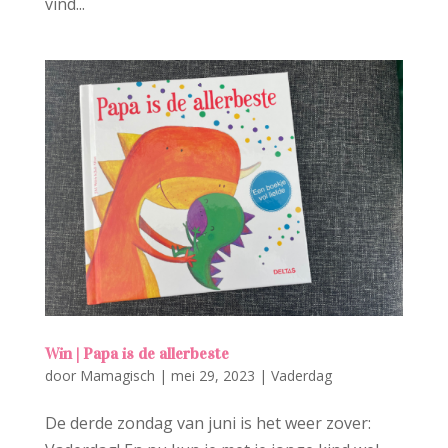
vind...
Win | Papa is de allerbeste
door
Mamagisch
|
mei 29, 2023
|
Vaderdag
De derde zondag van juni is het weer zover: