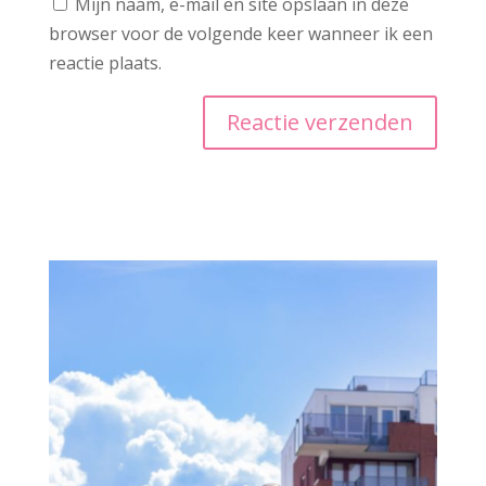
Mijn naam, e-mail en site opslaan in deze
browser voor de volgende keer wanneer ik een
reactie plaats.
A
l
t
e
r
n
a
t
i
v
e