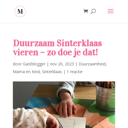
Duurzaam Sinterklaas
vieren – zo doe je dat!
door
Gastblogger
|
nov 20, 2023
|
Duurzaamheid
,
Mama en Kind
,
Sinterklaas
|
1 reactie