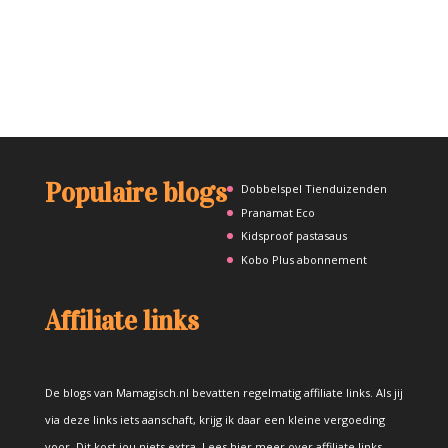
Populaire blogs
Dobbelspel Tienduizenden
Pranamat Eco
Kidsproof pastasaus
Kobo Plus abonnement
Affiliate links
De blogs van Mamagisch.nl bevatten regelmatig affiliate links. Als jij
via deze links iets aanschaft, krijg ik daar een kleine vergoeding
voor. Dit kost jou niets extra.
Lees hier meer over affiliate links
.