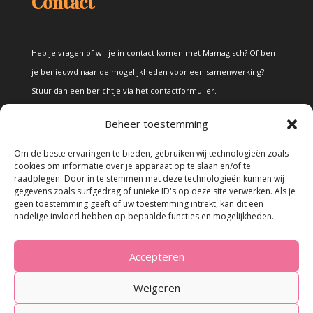
Contact
Heb je vragen of wil je in contact komen met Mamagisch? Of ben
je benieuwd naar de mogelijkheden voor een samenwerking?
Stuur dan een berichtje via het
contactformulier
.
Beheer toestemming
Disclaimer
Om de beste ervaringen te bieden, gebruiken wij technologieën zoals
cookies om informatie over je apparaat op te slaan en/of te
raadplegen. Door in te stemmen met deze technologieën kunnen wij
Alle teksten en foto's op deze site zijn eigendom van Mamagisch.
gegevens zoals surfgedrag of unieke ID's op deze site verwerken. Als je
geen toestemming geeft of uw toestemming intrekt, kan dit een
Teksten en foto's van Mamagisch mogen onder geen beding
nadelige invloed hebben op bepaalde functies en mogelijkheden.
zonder toestemming worden overgenomen. Wanneer er gebruik
wordt gemaakt van teksten en foto's van derden, zal dit
Accepteren
uitdrukkelijk worden vermeld.
Weigeren