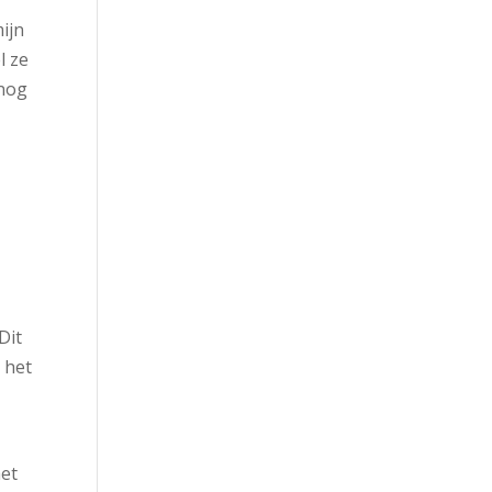
ijn
l ze
 nog
Dit
 het
het