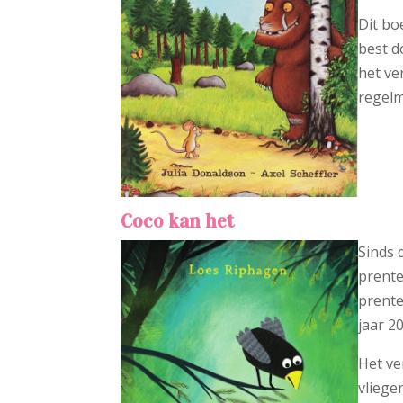
Dit bo
best d
het ve
regelm
Coco kan het
Sinds 
prente
prente
jaar 2
Het ve
vliegen