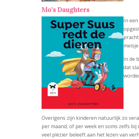
Mo’s Daughters
In ee
opgest
pracht
meisje
In de 
dat sl
worden
Overigens zijn kinderen natuurlijk zo vera
per maand, of per week en soms zelfs bij d
veel plezier beleeft aan het lezen van v