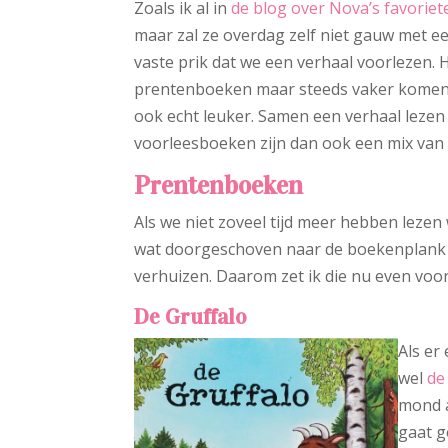
Zoals ik al in
de blog over Nova’s favorie
maar zal ze overdag zelf niet gauw met e
vaste prik dat we een verhaal voorlezen.
prentenboeken maar steeds vaker komen e
ook echt leuker. Samen een verhaal lezen
voorleesboeken zijn dan ook een mix va
Prentenboeken
Als we niet zoveel tijd meer hebben lezen 
wat doorgeschoven naar de boekenplank 
verhuizen. Daarom zet ik die nu even voor j
De Gruffalo
Als er
wel
de
mond a
gaat g