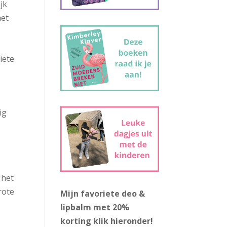
jk
het
iete
ig
 het
rote
Mijn favoriete deo &
lipbalm met 20%
korting
klik hieronder!