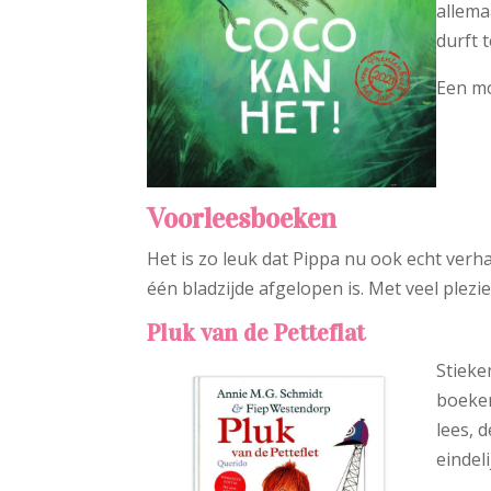
allema
durft 
Een mo
Voorleesboeken
Het is zo leuk dat Pippa nu ook echt verh
één bladzijde afgelopen is. Met veel plez
Pluk van de Petteflat
Stieke
boeken
lees, 
eindel