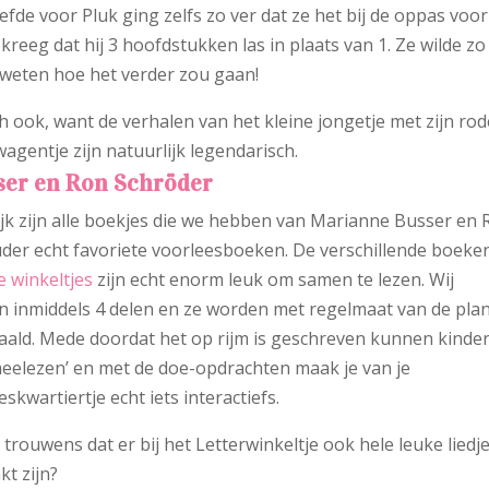
iefde voor Pluk ging zelfs zo ver dat ze het bij de oppas voor
 kreeg dat hij 3 hoofdstukken las in plaats van 1. Ze wilde zo
weten hoe het verder zou gaan!
h ook, want de verhalen van het kleine jongetje met zijn rod
agentje zijn natuurlijk legendarisch.
ser en Ron Schröder
ijk zijn alle boekjes die we hebben van Marianne Busser en
der echt favoriete voorleesboeken. De verschillende boeke
e winkeltjes
zijn echt enorm leuk om samen te lezen. Wij
 inmiddels 4 delen en ze worden met regelmaat van de pla
aald. Mede doordat het op rijm is geschreven kunnen kinde
meelezen’ en met de doe-opdrachten maak je van je
eskwartiertje echt iets interactiefs.
e trouwens dat er bij het Letterwinkeltje ook hele leuke liedj
t zijn?