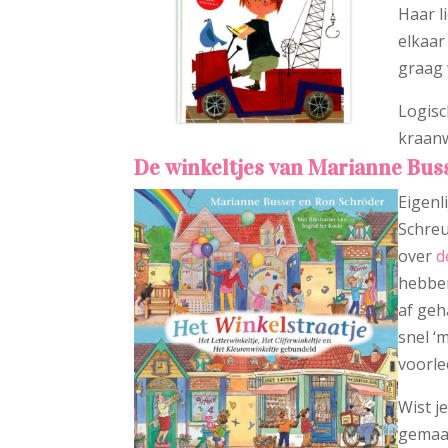
Haar l
elkaar
graag 
Logisc
kraanw
De winkeltjes van Marianne Bus
Eigenl
Schreu
over
d
hebben
af geh
snel ‘
voorle
Wist j
gemaak