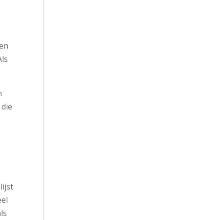
Een
Als
n
 die
ijst
eel
ls