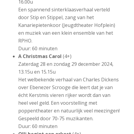
16.00u
Een spannend sinterklaasverhaal verteld
door Stip en Stippel, zang van het
Kanariepietenkoor (Jeugdtheater Hofplein)
en muziek van een klein ensemble van het
RPHO.
Duur: 60 minuten
A Christmas Carol
(4+)
Zaterdag 28 en zondag 29 december 2024,
13.15u en 15.15u
Het welbekende verhaal van Charles Dickens
over Ebenezer Scrooge die leert dat je van
écht Kerstmis vieren rijker wordt dan van
heel veel geld. Een voorstelling met
poppentheater en natuurlijk veel meezingen!
Gespeeld door 70-75 muzikanten.
Duur: 60 minuten
Olli begint een orkest
(4+)