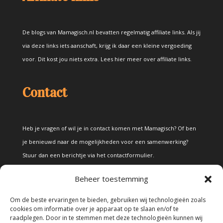
De blogs van Mamagisch.nl bevatten regelmatig affiliate links. Als jij
via deze links iets aanschaft, krijg ik daar een kleine vergoeding
voor. Dit kost jou niets extra.
Lees hier meer over affiliate links
.
Contact
Heb je vragen of wil je in contact komen met Mamagisch? Of ben
je benieuwd naar de mogelijkheden voor een samenwerking?
Stuur dan een berichtje via het
contactformulier
.
Beheer toestemming
Disclaimer
Om de beste ervaringen te bieden, gebruiken wij technologieën zoals
cookies om informatie over je apparaat op te slaan en/of te
raadplegen. Door in te stemmen met deze technologieën kunnen wij