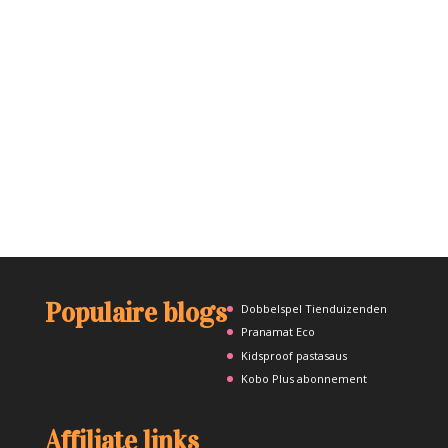
Populaire blogs
Dobbelspel Tienduizenden
Pranamat Eco
Kidsproof pastasaus
Kobo Plus abonnement
Affiliate links