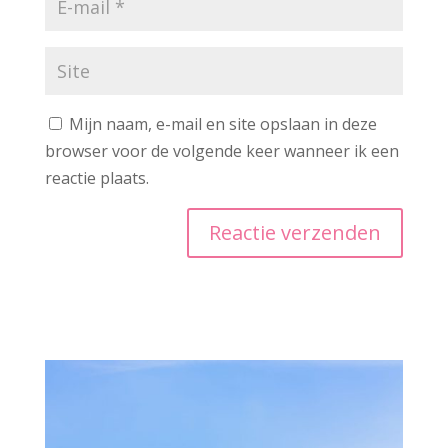
Mijn naam, e-mail en site opslaan in deze
browser voor de volgende keer wanneer ik een
reactie plaats.
A
l
t
e
r
n
a