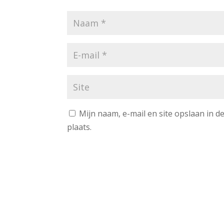
Mijn naam, e-mail en site opslaan in 
plaats.
A
l
t
e