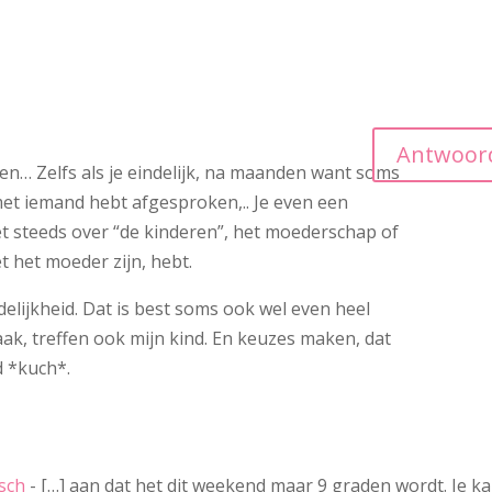
Antwoor
tten… Zelfs als je eindelijk, na maanden want soms
et iemand hebt afgesproken,.. Je even een
t steeds over “de kinderen”, het moederschap of
t het moeder zijn, hebt.
elijkheid. Dat is best soms ook wel even heel
ak, treffen ook mijn kind. En keuzes maken, dat
d *kuch*.
isch
- […] aan dat het dit weekend maar 9 graden wordt. Je k