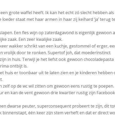
een grote waffel heeft. Ik kan het echt zó slecht hebben als 
e loeder staat met haar armen in haar zij keihard ‘ja’ terug t
lapen. Een fles wijn op zaterdagavond is eigenlijk gewoon a
jke zaak. Een zeer kwalijke zaak.
 keer wakker schrikt van een kuchje, gestommel of erger, ee
on vrolijk door te ronken. Supertof joh, dat moederinstinct.
ijn in huis. Terwijl je het liefst ook gewoon chocoladepasta
ima ontbijt is.
t huis er toonbaar uit te laten zien en je kinderen hebben 
t.
zelf op de wc wil zitten om gewoon eens rustig te poepen.
eur en kan de vent gewoon drie kwartier rustig zijn Facebook
een dwarse peuter, superconsequent probeert te zijn, dit to
k binnenstapt, één keer zijn stem verheft en dat er direct w