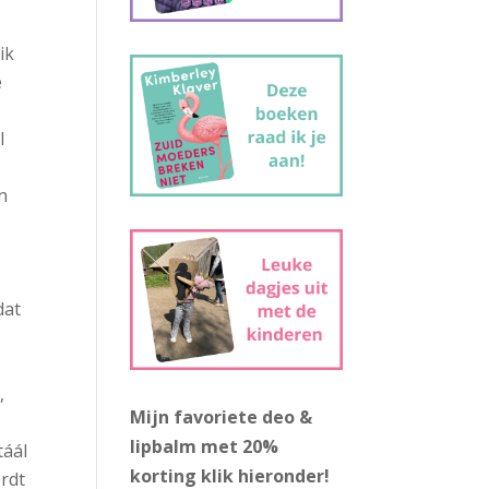
ik
e
l
n
dat
,
Mijn favoriete deo &
lipbalm met 20%
táál
korting
klik hieronder!
ordt