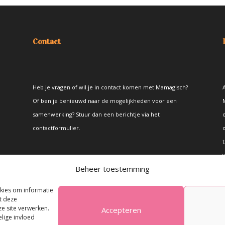
Contact
Heb je vragen of wil je in contact komen met Mamagisch?
A
Of ben je benieuwd naar de mogelijkheden voor een
samenwerking? Stuur dan een berichtje via het
contactformulier
.
t
Beheer toestemming
okies om informatie
t deze
e site verwerken.
Accepteren
elige invloed