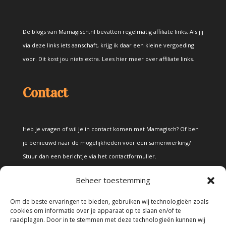
De blogs van Mamagisch.nl bevatten regelmatig affiliate links. Als jij
via deze links iets aanschaft, krijg ik daar een kleine vergoeding
voor. Dit kost jou niets extra.
Lees hier meer over affiliate links
.
Contact
Heb je vragen of wil je in contact komen met Mamagisch? Of ben
je benieuwd naar de mogelijkheden voor een samenwerking?
Stuur dan een berichtje via het
contactformulier
.
Beheer toestemming
Disclaimer
Om de beste ervaringen te bieden, gebruiken wij technologieën zoals
cookies om informatie over je apparaat op te slaan en/of te
raadplegen. Door in te stemmen met deze technologieën kunnen wij