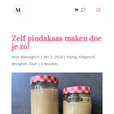
Zelf pindakaas maken doe
je zo!
door
Mamagisch
|
dec 5, 2024
|
Hartig
,
Kidsproof
,
Recepten
,
Zoet
|
0 Reacties