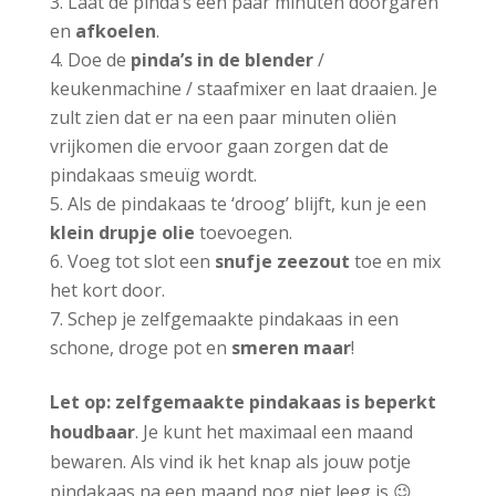
Laat de pinda’s een paar minuten doorgaren
en
afkoelen
.
Doe de
pinda’s in de blender
/
keukenmachine / staafmixer en laat draaien. Je
zult zien dat er na een paar minuten oliën
vrijkomen die ervoor gaan zorgen dat de
pindakaas smeuïg wordt.
Als de pindakaas te ‘droog’ blijft, kun je een
klein drupje olie
toevoegen.
Voeg tot slot een
snufje zeezout
toe en mix
het kort door.
Schep je zelfgemaakte pindakaas in een
schone, droge pot en
smeren maar
!
Let op: zelfgemaakte pindakaas is beperkt
houdbaar
. Je kunt het maximaal een maand
bewaren. Als vind ik het knap als jouw potje
pindakaas na een maand nog niet leeg is 😉