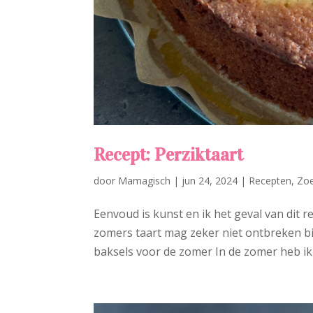
Recept: Perziktaart
door
Mamagisch
|
jun 24, 2024
|
Recepten
,
Zo
Eenvoud is kunst en ik het geval van dit r
zomers taart mag zeker niet ontbreken bij
baksels voor de zomer In de zomer heb ik a