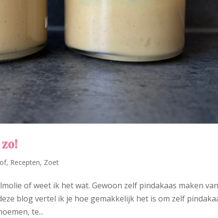
 zo!
of
,
Recepten
,
Zoet
lmolie of weet ik het wat. Gewoon zelf pindakaas maken va
deze blog vertel ik je hoe gemakkelijk het is om zelf pindaka
noemen, te...