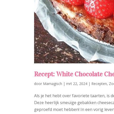
Recept: White Chocolate Ch
door
Mamagisch
|
mrt 22, 2024
|
Recepten
,
Zo
Als je het hebt over favoriete taarten, is
Deze heerlijk smeuïge gebakken cheesecak
geproefd moet hebben! In een vorig leven s