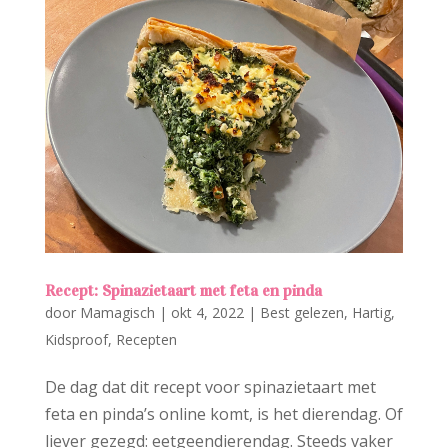
Recept: Spinazietaart met feta en pinda
door
Mamagisch
|
okt 4, 2022
|
Best gelezen
,
Hartig
,
Kidsproof
,
Recepten
De dag dat dit recept voor spinazietaart met
feta en pinda’s online komt, is het dierendag. Of
liever gezegd: eetgeendierendag. Steeds vaker