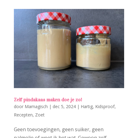
Zelf pindakaas maken doe je zo!
door
Mamagisch
|
dec 5, 2024
|
Hartig
,
Kidsproof
,
Recepten
,
Zoet
Geen toevoegingen, geen suiker, geen
palmolie of weet ik het wat. Gewoon zelf