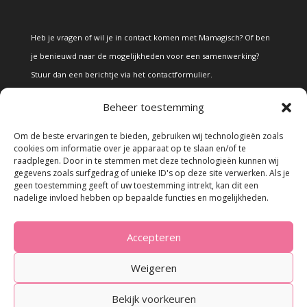
Heb je vragen of wil je in contact komen met Mamagisch? Of ben
je benieuwd naar de mogelijkheden voor een samenwerking?
Stuur dan een berichtje via het
contactformulier
.
Beheer toestemming
Disclaimer
Om de beste ervaringen te bieden, gebruiken wij technologieën zoals
cookies om informatie over je apparaat op te slaan en/of te
raadplegen. Door in te stemmen met deze technologieën kunnen wij
Alle teksten en foto's op deze site zijn eigendom van Mamagisch.
gegevens zoals surfgedrag of unieke ID's op deze site verwerken. Als je
geen toestemming geeft of uw toestemming intrekt, kan dit een
Teksten en foto's van Mamagisch mogen onder geen beding
nadelige invloed hebben op bepaalde functies en mogelijkheden.
zonder toestemming worden overgenomen. Wanneer er gebruik
wordt gemaakt van teksten en foto's van derden, zal dit
Accepteren
uitdrukkelijk worden vermeld.
Weigeren
Bekijk voorkeuren