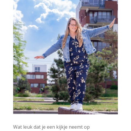
v
e
:
Wat leuk dat je een kijkje neemt op