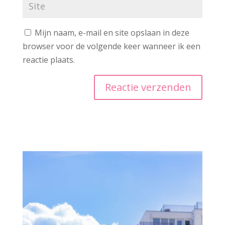
Mijn naam, e-mail en site opslaan in deze
browser voor de volgende keer wanneer ik een
reactie plaats.
A
l
t
e
r
n
a
t
i