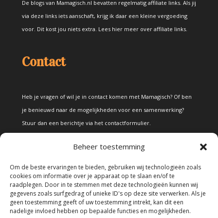
De blogs van Mamagisch.nl bevatten regelmatig affiliate links. Als jij
via deze links iets aanschaft, krijg ik daar een kleine vergoeding
voor. Dit kost jou niets extra.
Lees hier meer over affiliate links
.
Contact
Heb je vragen of wil je in contact komen met Mamagisch? Of ben
je benieuwd naar de mogelijkheden voor een samenwerking?
Stuur dan een berichtje via het
contactformulier
.
Beheer toestemming
Disclaimer
Om de beste ervaringen te bieden, gebruiken wij technologieën zoals
cookies om informatie over je apparaat op te slaan en/of te
raadplegen. Door in te stemmen met deze technologieën kunnen wij
Alle teksten en foto's op deze site zijn eigendom van Mamagisch.
gegevens zoals surfgedrag of unieke ID's op deze site verwerken. Als je
geen toestemming geeft of uw toestemming intrekt, kan dit een
Teksten en foto's van Mamagisch mogen onder geen beding
nadelige invloed hebben op bepaalde functies en mogelijkheden.
zonder toestemming worden overgenomen. Wanneer er gebruik