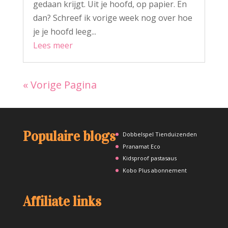
gedaan krijgt. Uit je hoofd, op papier. En
dan? Schreef ik vorige week nog over hoe
je je hoofd leeg...
Lees meer
« Vorige Pagina
Populaire blogs
Dobbelspel Tienduizenden
Pranamat Eco
Kidsproof pastasaus
Kobo Plus abonnement
Affiliate links