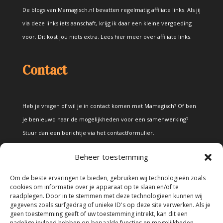
De blogs van Mamagisch.nl bevatten regelmatig affiliate links. Als jij
via deze links iets aanschaft, krijg ik daar een kleine vergoeding
voor. Dit kost jou niets extra.
Lees hier meer over affiliate links
.
Contact
Heb je vragen of wil je in contact komen met Mamagisch? Of ben
je benieuwd naar de mogelijkheden voor een samenwerking?
Stuur dan een berichtje via het
contactformulier
.
Beheer toestemming
Disclaimer
Om de beste ervaringen te bieden, gebruiken wij technologieën zoals
cookies om informatie over je apparaat op te slaan en/of te
raadplegen. Door in te stemmen met deze technologieën kunnen wij
Alle teksten en foto's op deze site zijn eigendom van Mamagisch.
gegevens zoals surfgedrag of unieke ID's op deze site verwerken. Als je
geen toestemming geeft of uw toestemming intrekt, kan dit een
Teksten en foto's van Mamagisch mogen onder geen beding
nadelige invloed hebben op bepaalde functies en mogelijkheden.