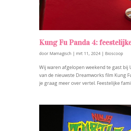
Kung Fu Panda 4: feestelijk
door
Mamagisch
|
mrt 11, 2024
|
Bioscoop
Wij waren afgelopen weekend te gast bij U
van de nieuwste Dreamworks film Kung Fu 
je graag meer over vertel. Feestelijke fam