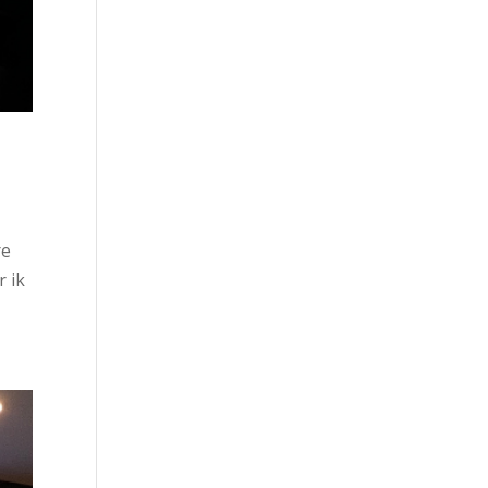
re
r ik