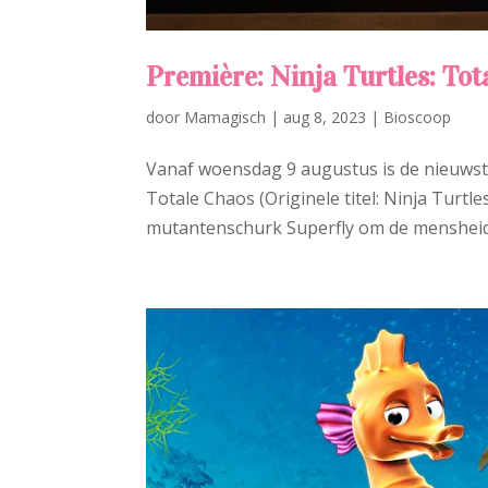
Première: Ninja Turtles: Tot
door
Mamagisch
|
aug 8, 2023
|
Bioscoop
Vanaf woensdag 9 augustus is de nieuwste N
Totale Chaos (Originele titel: Ninja Turt
mutantenschurk Superfly om de mensheid t