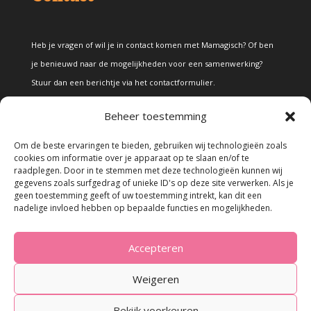
Heb je vragen of wil je in contact komen met Mamagisch? Of ben
je benieuwd naar de mogelijkheden voor een samenwerking?
Stuur dan een berichtje via het
contactformulier
.
Beheer toestemming
Disclaimer
Om de beste ervaringen te bieden, gebruiken wij technologieën zoals
cookies om informatie over je apparaat op te slaan en/of te
raadplegen. Door in te stemmen met deze technologieën kunnen wij
Alle teksten en foto's op deze site zijn eigendom van Mamagisch.
gegevens zoals surfgedrag of unieke ID's op deze site verwerken. Als je
geen toestemming geeft of uw toestemming intrekt, kan dit een
Teksten en foto's van Mamagisch mogen onder geen beding
nadelige invloed hebben op bepaalde functies en mogelijkheden.
zonder toestemming worden overgenomen. Wanneer er gebruik
wordt gemaakt van teksten en foto's van derden, zal dit
Accepteren
uitdrukkelijk worden vermeld.
Weigeren
Bekijk voorkeuren