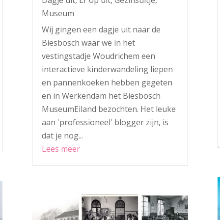
Dagje uit
,
Er op uit
,
Gezinsuitje
,
Museum
Wij gingen een dagje uit naar de
Biesbosch waar we in het
vestingstadje Woudrichem een
interactieve kinderwandeling liepen
en pannenkoeken hebben gegeten
en in Werkendam het Biesbosch
MuseumEiland bezochten. Het leuke
aan 'professioneel' blogger zijn, is
dat je nog...
Lees meer