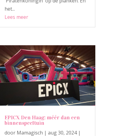
'Piratenkoningin' op de planken. En
het...
Lees meer
EPICX Den Haag: méér dan een
binnenspeeltuin
door
Mamagisch
|
aug 30, 2024
|