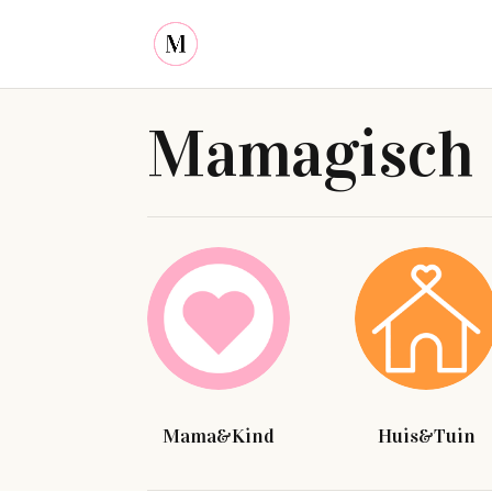
Mamagisch
Mama&Kind
Huis&Tuin